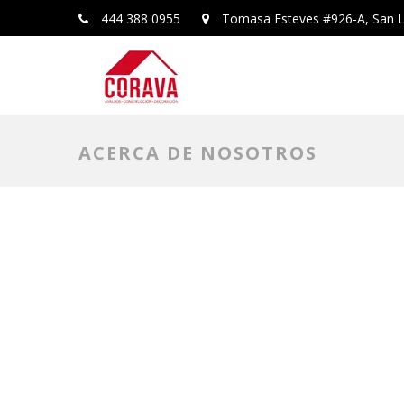
444 388 0955
Tomasa Esteves #926-A, San L
ACERCA DE NOSOTROS