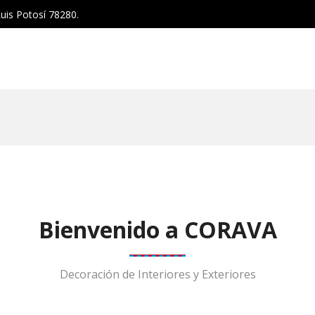
uis Potosí 78280.
Bienvenido a CORAVA
Decoración de Interiores y Exteriores