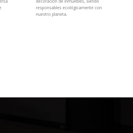
versa
decoración de inmuebles, siendo
e
responsables ecológicamente con
nuestro planeta.