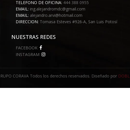
TELEFONO DE OFICINA:
444 388 0955
EMAIL:
ing.alejandromdc@gmail.com
EMAIL:
alejandro.arvi@hotmail.com
DIRECCION:
Tomasa Esteves #926-A, San Luis Potosí
NUESTRAS REDES
FACEBOOK
INSTAGRAM
RUPO CORAVA Todos los derechos reservados. Diseñado por
DOBL