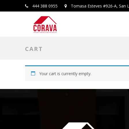
444 388 0955
Tomasa Esteves #926-A, San L
CART
Your cart is currently empty.